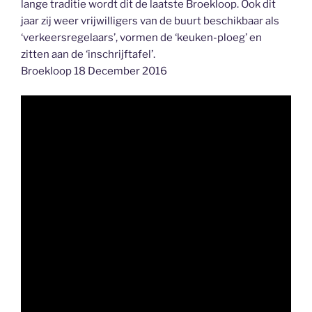
lange traditie wordt dit de laatste Broekloop. Ook dit
jaar zij weer vrijwilligers van de buurt beschikbaar als
‘verkeersregelaars’, vormen de ‘keuken-ploeg’ en
zitten aan de ‘inschrijftafel’.
Broekloop 18 December 2016