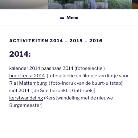
Ga
BUURTVERENIGING
Geersbroek
naar
GEERSBROEK
Menu
de
inhoud
ACTIVITEITEN 2014 – 2015 – 2016
2014:
kalender 2014
paashaas 2014
(fotoselectie )
buurtfeest 2014
(fotoselectie en filmpje van lintje voor
Ria )
Mattemburg
( foto-indruk van de buurt-uitstap)|
sint 2014
( de Sint bezoekt ’t Gatbroek)|
kerstwandeling
(Kerstwandeling met de nieuwe
Burgemeester)