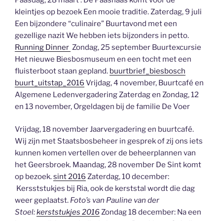
kleintjes op bezoek Een mooie traditie. Zaterdag, 9 juli
Een bijzondere “culinaire” Buurtavond met een
gezellige nazit We hebben iets bijzonders in petto.
Running Dinner
Zondag, 25 september Buurtexcursie
Het nieuwe Biesbosmuseum en een tocht met een
fluisterboot staan gepland.
buurtbrief_biesbosch
buurt_uitstap_2016
Vrijdag, 4 november, Buurtcafé en
Algemene Ledenvergadering Zaterdag en Zondag, 12
en 13 november, Orgeldagen bij de familie
De Voer
Vrijdag, 18 november Jaarvergadering en buurtcafé.
Wij zijn met Staatsbosbeheer in gesprek of zij ons iets
kunnen komen vertellen over de beheerplannen van
het Geersbroek. Maandag, 28 november De Sint komt
op bezoek.
sint 2016
Zaterdag, 10 december:
Kersststukjes bij Ria, ook de kerststal wordt die dag
weer geplaatst.
Foto’s van Pauline van der
Stoel:
kerststukjes 2016
Zondag 18 december: Na een