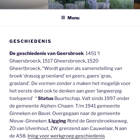
Ga
BUURTVERENIGING
Geersbroek
naar
GEERSBROEK
Menu
de
inhoud
GESCHIEDENIS
De geschiedenis van Geersbroek
1451 ’t
Ghaersbroeck, 1517 Gheersbroeck, 1520
Gheertbroeck. “Wordt gezien als samenstelling van
broek
‘drassig groenland’ en
geers, gaers
‘gras,
grasland’. De vormen zonder s maken het mogelijk voor
het eerste deel ook te denken aan
geer
‘langwerpig
toelopend’ “
Status
Buurtschap. Valt sinds 1997 onder
de gemeente Alphen-Chaam. T/m 1941 gemeente
Ginneken en Bavel. Overgegaan naar de gemeente
Nieuw-Ginneken
.
Ligging
Rond de Geersbroekseweg,
ZO van Ulvenhout, ZW grenzend aan Cauwelaar, N aan
de A58.
Inlog voor werkgroep geschiedenis