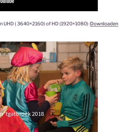
 in UHD ( 3640×2160) of HD (1920×1080) :
Downloaden