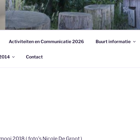
ENIGING GEERSBROE
Activiteiten en Communicatie 2026
Buurt informatie
 2014
Contact
mooi 2018 ( foto’s Nicole De Groot )