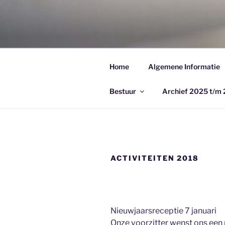
Ga
naar
BUURTVER
de
Geersbroek
inhoud
Home
Algemene Informatie
Bestuur
Archief 2025 t/m
ACTIVITEITEN 2018
Nieuwjaarsreceptie 7 januari
Onze voorzitter wenst ons een 