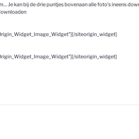
m… Je kan bij de drie puntjes bovenaan alle foto’s ineens dow
t downloaden
teOrigin_Widget_Image_Widget”]
[/siteorigin_widget]
teOrigin_Widget_Image_Widget”]
[/siteorigin_widget]